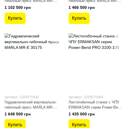
гибочный пресс MARLA MR-E
гибочный пресс MARLA MR-E
1260
30100
1 102 500 грн
1 466 500 грн
Купить
Купить
Артикул: 1183675492
Артикул: 1183675494
Гидравлический вертикально-
Листогибочный станок c ЧПУ
гибочный пресс MARLA MR-E
ERMAKSAN серии Power-Bend
30175
PRO 3100-100
1 648 500 грн
1 435 000 грн
Купить
Купить