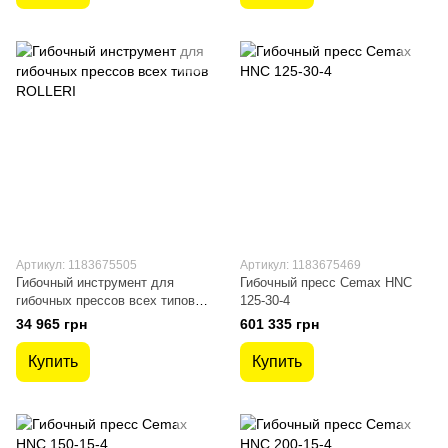
Артикул: 1183675505
Артикул: 1183675469
Гибочный инструмент для
Гибочный пресс Cemax HNC
гибочных прессов всех типов
125-30-4
ROLLERI
34 965 грн
601 335 грн
Купить
Купить