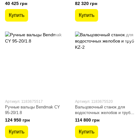
40 425 грн
82 320 грн
Купить
Купить
Артикул: 1183675517
Артикул: 1183675520
Ручные вальцы Bendmak CY
Вальцовочный станок для
95-20/1.8
водосточных желобов и труб
KZ-2
124 950 грн
114 800 грн
Купить
Купить