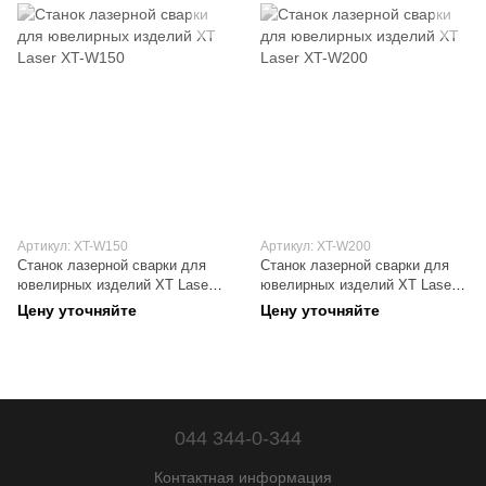
Артикул: XT-W150
Артикул: XT-W200
Станок лазерной сварки для
Станок лазерной сварки для
ювелирных изделий XT Laser
ювелирных изделий XT Laser
XT-W150
XT-W200
Цену уточняйте
Цену уточняйте
044 344-0-344
Контактная информация