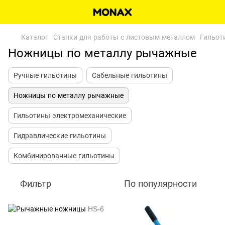
Каталог
Станки для работы с листовым металлом
Гильот
Ножницы по металлу рычажные
Ручные гильотины
Сабельные гильотины
Ножницы по металлу рычажные
Гильотины электромеханические
Гидравлические гильотины
Комбинированные гильотины
Фильтр
По популярности