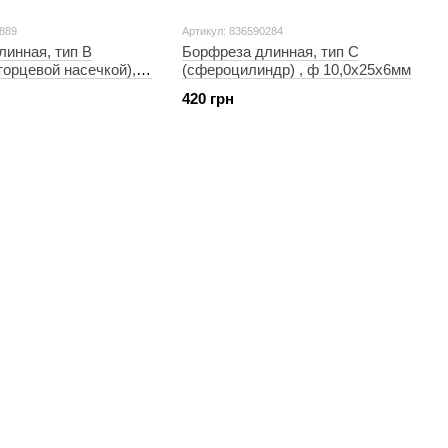
8889
Артикул: 836590284
линная, тип В
Борфреза длинная, тип C
торцевой насечкой), ф
(cфероцилиндр) , ф 10,0х25х6мм
м
420 грн