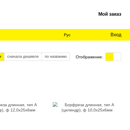
Мой заказ
Вход
Рус
и
сначала дешевле
по названию
Отображение: