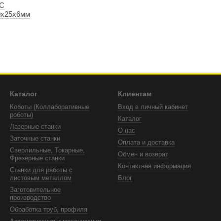
 C
0х25х6мм
Каталог
Клиентам
Коботы (Коллаборативные
Вход в личный кабинет
роботы)
Каталог
Лазерные станки
О нас
Заточные станки
Оплата и доставка
Сверлильные, Токарные,
Обмен и возврат
Фрезерные станки
Контактная информация
Станки для работы с
листовым металлом
Блог
Заготовительное
производство
Обработка труб, профиля