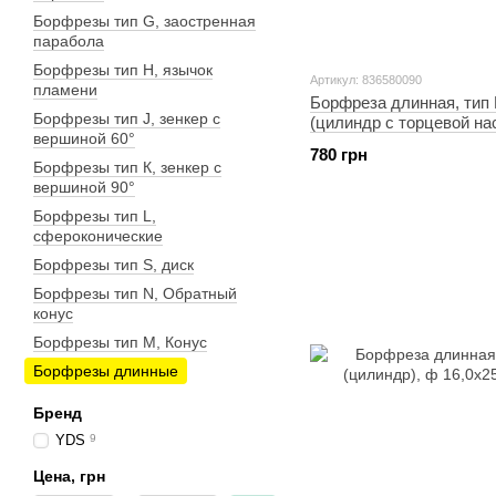
Борфрезы тип G, заостренная
парабола
Борфрезы тип Н, язычок
Артикул: 836580090
пламени
Борфреза длинная, тип
Борфрезы тип J, зенкер с
(цилиндр с торцевой на
вершиной 60°
16,0х25х6мм
780 грн
Борфрезы тип К, зенкер с
вершиной 90°
Борфрезы тип L,
сфероконические
Борфрезы тип S, диск
Борфрезы тип N, Обратный
конус
Борфрезы тип М, Конус
Борфрезы длинные
Бренд
YDS
9
Цена, грн