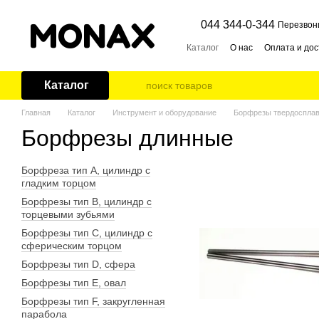
Перейти к основному контенту
044 344-0-344
Перезвон
Каталог
О нас
Оплата и дос
Каталог
Главная
Каталог
Инструмент и оборудование
Борфрезы твердоспла
Борфрезы длинные
Борфреза тип А, цилиндр с
гладким торцом
Борфрезы тип В, цилиндр с
торцевыми зубьями
Борфрезы тип С, цилиндр с
сферическим торцом
Борфрезы тип D, сфера
Борфрезы тип E, овал
Борфрезы тип F, закругленная
парабола