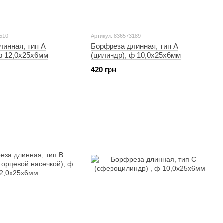
1510
Артикул: 836573189
линная, тип A
Борфреза длинная, тип A
ф 12,0х25х6мм
(цилиндр), ф 10,0х25х6мм
420 грн