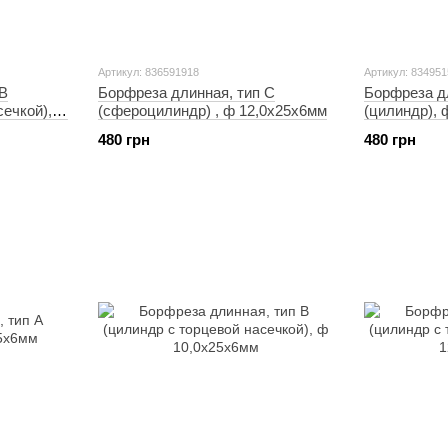
Артикул: 836591918
Артикул: 83495
 В
Борфреза длинная, тип C
Борфреза д
сечкой), ф
(cфероцилиндр) , ф 12,0х25х6мм
(цилиндр), 
480 грн
480 грн