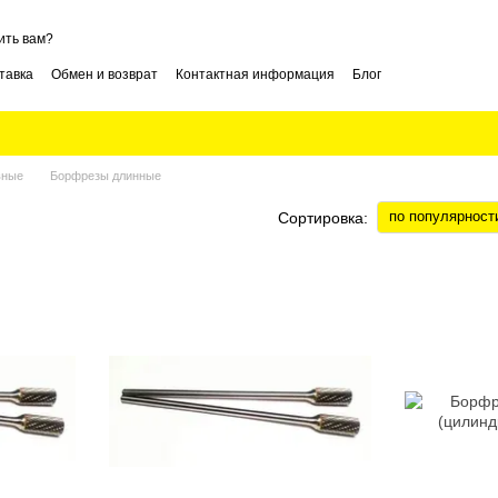
ить вам?
тавка
Обмен и возврат
Контактная информация
Блог
вные
Борфрезы длинные
по популярност
Сортировка: