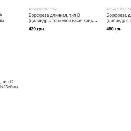
Артикул: 836577676
Артикул: 83657
 A
Борфреза длинная, тип В
Борфреза д
мм
(цилиндр с торцевой насечкой), ф
(цилиндр с 
10,0х25х6мм
12,0х25х6м
420 грн
480 грн