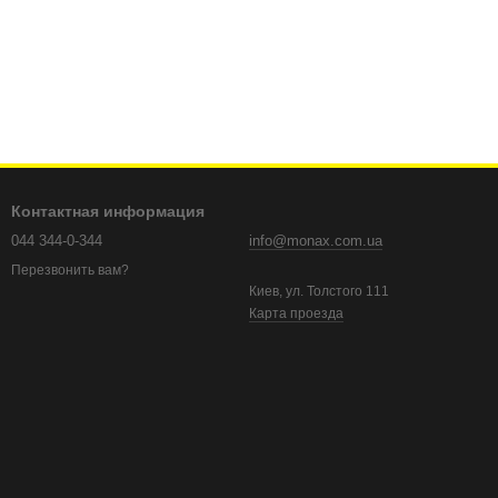
Контактная информация
044 344-0-344
info@monax.com.ua
Перезвонить вам?
Киев, ул. Толстого 111
Карта проезда