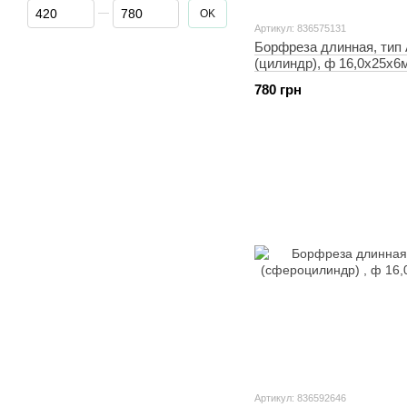
От Цена, грн
До Цена, грн
OK
Артикул: 836575131
Борфреза длинная, тип
(цилиндр), ф 16,0х25х6
780 грн
Артикул: 836592646