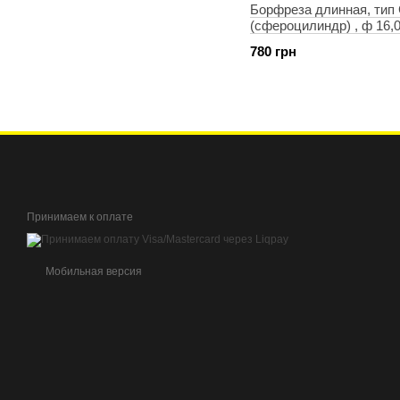
Борфреза длинная, тип
(cфероцилиндр) , ф 16,
780 грн
Принимаем к оплате
Мобильная версия