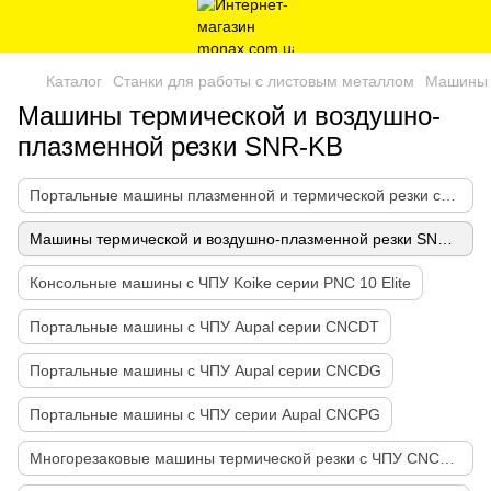
Каталог
Станки для работы с листовым металлом
Машины 
Машины термической и воздушно-
плазменной резки SNR-KB
Портальные машины плазменной и термической резки серии SNR-QL
Машины термической и воздушно-плазменной резки SNR-KB
Консольные машины с ЧПУ Koike серии PNC 10 Elite
Портальные машины с ЧПУ Aupal серии CNCDT
Портальные машины с ЧПУ Aupal серии CNCDG
Портальные машины с ЧПУ серии Aupal CNCРG
Многорезаковые машины термической резки с ЧПУ CNCMS