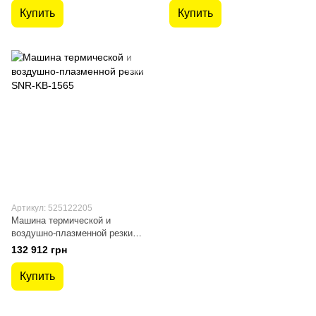
Купить
Купить
Артикул: 525122205
Машина термической и
воздушно-плазменной резки
SNR-KB-1565
132 912 грн
Купить