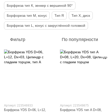
Борфреза тип К, зенкер с вершиной 90°
Борфореза тип М, конус
Тип R
Тип Х, диск
Борфреза тип L, конус с закруглённой головкой
Фильтр
По популярности
Артикул: 223546933
Артикул: 223549875
Борфреза YDS D=06, L=12,
Борфреза YDS тип A D=08,