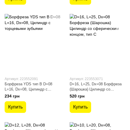
Артикул: 223552091
Артикул: 223553071
Борфреза YDS тип B D=08
D=16, L=25, Dх=08 Борфреза
L=16, Dх=08, Цилиндр с
(Шарошка) Цилиндр со
торцевыми зубьями
сферическим концом, тип C
234 грн
520 грн
Купить
Купить