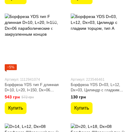
−5%
Артикул: 1112941074
Артикул: 223546461
Борфреза YDS тип F длинная
Борфреза YDS D=03, L=12,
D=10, L=20, l=150, Dх=06
Dx=03, Цилиндр с гладким
параболические с
торцом, тип A
543 грн
130 грн
572 грн
закрузленным концов
Купить
Купить