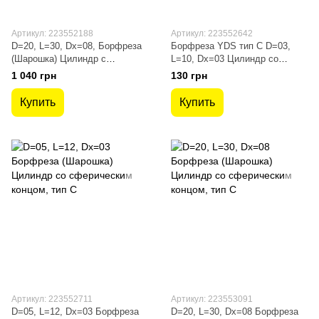
Артикул: 223552188
Артикул: 223552642
D=20, L=30, Dх=08, Борфреза
Борфреза YDS тип C D=03,
(Шарошка) Цилиндр с
L=10, Dх=03 Цилиндр со
торцевыми зубьями, тип B
сферическим концом
1 040 грн
130 грн
Купить
Купить
Артикул: 223552711
Артикул: 223553091
D=05, L=12, Dх=03 Борфреза
D=20, L=30, Dх=08 Борфреза