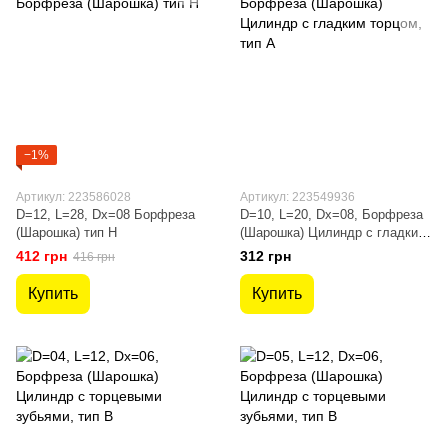
−1%
Артикул: 223586028
Артикул: 223549936
D=12, L=28, Dх=08 Борфреза
D=10, L=20, Dх=08, Борфреза
(Шарошка) тип H
(Шарошка) Цилиндр с гладким
торцом, тип A
412 грн
312 грн
416 грн
Купить
Купить