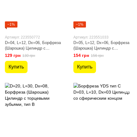
−1%
−1%
Артикул: 223550772
Артикул: 223551033
D=04, L=12, Dх=06, Борфреза
D=05, L=12, Dх=06, Борфреза
(Шарошка) Цилиндр с
(Шарошка) Цилиндр с
торцевыми зубьями, тип B
торцевыми зубьями, тип B
129 грн
154 грн
130 грн
156 грн
Купить
Купить