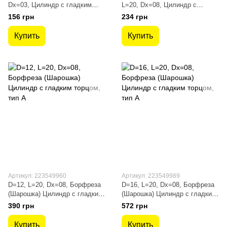
Dx=03, Цилиндр с гладким
L=20, Dх=08, Цилиндр с
торцом, тип A
гладким торцом
156 грн
234 грн
Купить
Купить
Артикул: 223549960
Артикул: 223549989
D=12, L=20, Dх=08, Борфреза
D=16, L=20, Dх=08, Борфреза
(Шарошка) Цилиндр с гладким
(Шарошка) Цилиндр с гладким
торцом, тип A
торцом, тип A
390 грн
572 грн
Купить
Купить