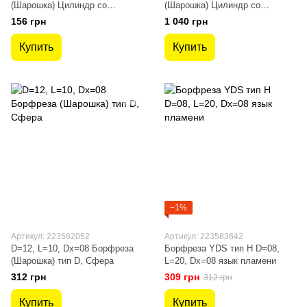
(Шарошка) Цилиндр со
(Шарошка) Цилиндр со
сферическим концом, тип C
сферическим концом, тип C
156 грн
1 040 грн
Купить
Купить
−1%
Артикул: 223562052
Артикул: 223583642
D=12, L=10, Dх=08 Борфреза
Борфреза YDS тип H D=08,
(Шарошка) тип D, Сфера
L=20, Dх=08 язык пламени
312 грн
309 грн
312 грн
Купить
Купить