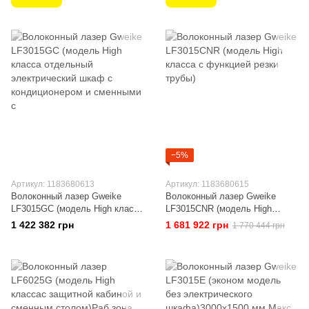
−5%
Артикул: 1183680613
Артикул: 1183680615
Волоконный лазер Gweike
Волоконный лазер Gweike
LF3015GC (модель High класса
LF3015CNR (модель High
отдельный электрический
класса с функцией резки
1 422 382 грн
1 681 922 грн
1 770 444 грн
шкаф с кондиционером и
трубы)
сменными с