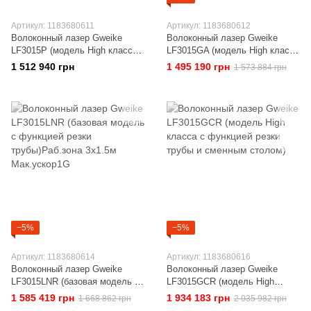
Артикул: 1183680611
Артикул: 1183680612
Волоконный лазер Gweike
Волоконный лазер Gweike
LF3015P (модель High класса
LF3015GA (модель High класса
c защитной кабиной)Раб.зона
c защитной кабиной и сменным
1 512 940 грн
1 495 190 грн
1 573 884 грн
3x1.5м Мак.ускор1.5G
столом)
−5%
−5%
Артикул: 1183680614
Артикул: 1183680616
Волоконный лазер Gweike
Волоконный лазер Gweike
LF3015LNR (базовая модель с
LF3015GCR (модель High
функцией резки
класса с функцией резки
1 585 419 грн
1 934 183 грн
1 668 862 грн
2 035 982 грн
трубы)Раб.зона 3x1.5м
трубы и сменным столом)