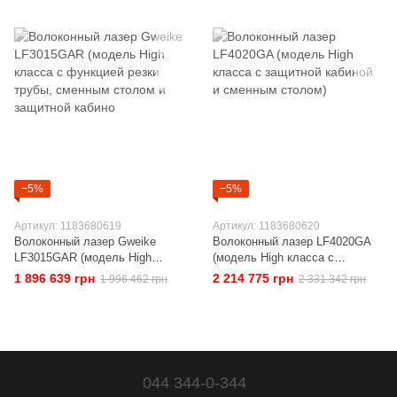
Мак.ускор1G
−5%
−5%
Артикул: 1183680619
Артикул: 1183680620
Волоконный лазер Gweike
Волоконный лазер LF4020GA
LF3015GAR (модель High
(модель High класса с
класса с функцией резки
защитной кабиной и сменным
1 896 639 грн
2 214 775 грн
1 996 462 грн
2 331 342 грн
трубы, сменным столом и
столом)
защитной кабино
044 344-0-344