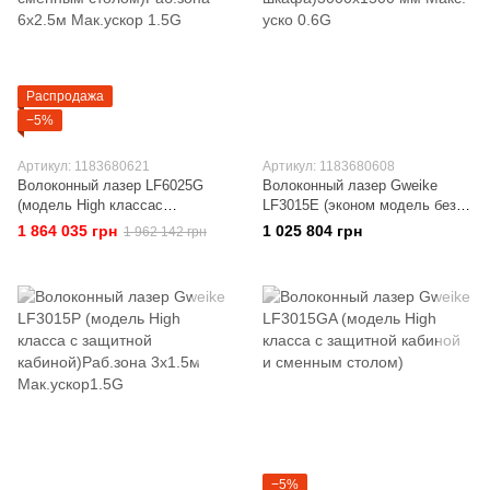
Распродажа
−5%
Артикул: 1183680621
Артикул: 1183680608
Волоконный лазер LF6025G
Волоконный лазер Gweike
(модель High классас
LF3015E (эконом модель без
защитной кабиной и сменным
электрического
1 864 035 грн
1 025 804 грн
1 962 142 грн
столом)Раб.зона 6x2.5м
шкафа)3000x1500 мм Макс.
Мак.ускор 1.5G
уско 0.6G
−5%