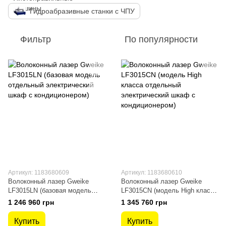
Гидроабразивные станки с ЧПУ
Фильтр
По популярности
Артикул: 1183680609
Артикул: 1183680610
Волоконный лазер Gweike
Волоконный лазер Gweike
LF3015LN (базовая модель
LF3015CN (модель High класса
отдельный электрический
отдельный электрический
1 246 960 грн
1 345 760 грн
шкаф с кондиционером)
шкаф с кондиционером)
Купить
Купить