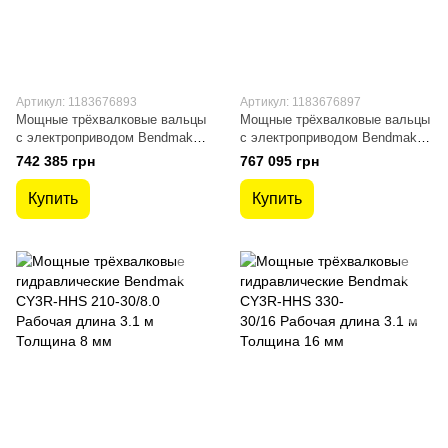
Артикул: 1183676893
Артикул: 1183676897
Мощные трёхвалковые вальцы
Мощные трёхвалковые вальцы
с электроприводом Bendmak
с электроприводом Bendmak
CYL-ST 170-20/6.0 Рабочая
CYL-ST 140-25/5.0 Раб. длина
742 385 грн
767 095 грн
длина 2.1 м Толщина 6
2.6 м Толщина 5 мм
Купить
Купить