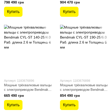
CYL-ST 190-20/7.0 Рабочая
CYL-ST 200-20/8.0 Раб. длина
798 490 грн
904 470 грн
длина 2.1 м Толщина 6
2.1 м Толщина 6 мм
Купить
Купить
Артикул: 1183676896
Артикул: 1183676898
Мощные трёхвалковые вальцы
Мощные трёхвалковые вальцы
с электроприводом Bendmak
с электроприводом Bendmak
CYL-ST 140-25/4.0 Раб. длина
CYL-ST 190-25/6.0 Раб. длина
665 490 грн
854 490 грн
2.6 м Толщина 4 мм
2.6 м Толщина 6 мм
Купить
Купить