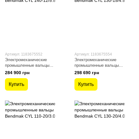
Артикул: 1183675552
Артикул: 1183675554
Электромеханические
Электромеханические
промышленные вальцы
промышленные вальцы
Bendmak CYL 140-12/5.5
Bendmak CYL 130-15/4.5
284 900 грн
298 690 грн
Купить
Купить