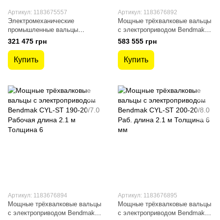
Артикул: 1183675557
Артикул: 1183676892
Электромеханические
Мощные трёхвалковые вальцы
промышленные вальцы
с электроприводом Bendmak
Bendmak CYL 140-20/4.5
CYL-ST 170-15/8.0 Рабочая
321 475 грн
583 555 грн
длина 1.6 м Толщи 8мм
Купить
Купить
Артикул: 1183676894
Артикул: 1183676895
Мощные трёхвалковые вальцы
Мощные трёхвалковые вальцы
с электроприводом Bendmak
с электроприводом Bendmak