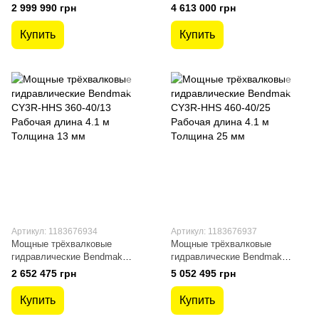
CY3R-HHS 390-30/25 Рабочая
CY3R-HHS 510-30/45 Рабочая
2 999 990 грн
4 613 000 грн
длина 3.1 м Толщина 25 мм
длина 3.1 м Толщина 45 мм
Купить
Купить
Артикул: 1183676934
Артикул: 1183676937
Мощные трёхвалковые
Мощные трёхвалковые
гидравлические Bendmak
гидравлические Bendmak
CY3R-HHS 360-40/13 Рабочая
CY3R-HHS 460-40/25 Рабочая
2 652 475 грн
5 052 495 грн
длина 4.1 м Толщина 13 мм
длина 4.1 м Толщина 25 мм
Купить
Купить