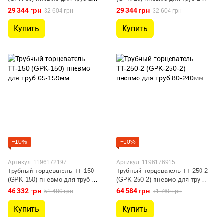
76мм
28мм
29 344 грн
29 344 грн
32 604 грн
32 604 грн
Купить
Купить
−10%
−10%
Артикул: 1196172197
Артикул: 1196176915
Трубный торцеватель ТТ-150
Трубный торцеватель ТТ-250-2
(GPK-150) пневмо для труб 65-
(GPK-250-2) пневмо для труб
159мм
80-240мм
46 332 грн
64 584 грн
51 480 грн
71 760 грн
Купить
Купить