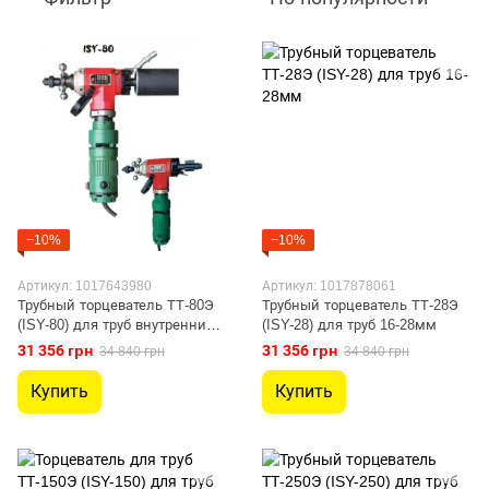
−10%
−10%
Артикул: 1017643980
Артикул: 1017878061
Трубный торцеватель ТТ-80Э
Трубный торцеватель ТТ-28Э
(ISY-80) для труб внутренним
(ISY-28) для труб 16-28мм
диаметром 28-76мм
31 356 грн
31 356 грн
34 840 грн
34 840 грн
Купить
Купить