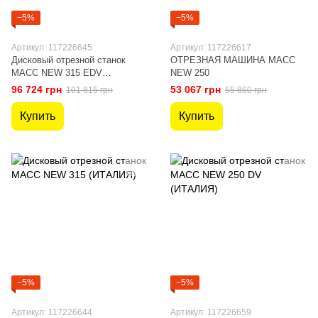
−5%
−5%
Артикул: 117226645
Артикул: 117226617
Дисковый отрезной станок
ОТРЕЗНАЯ МАШИНА MACC
MACC NEW 315 EDV
NEW 250
(ИТАЛИЯ)
96 724 грн
53 067 грн
101 815 грн
55 860 грн
Купить
Купить
−5%
−5%
Артикул: 117226644
Артикул: 117226659