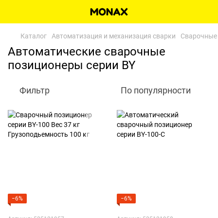
Каталог
Автоматизация и механизация сварки
Сварочные
Автоматические сварочные
позиционеры серии BY
Фильтр
По популярности
−6%
−6%