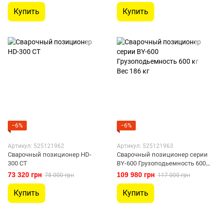
Купить
Купить
−6%
−6%
Артикул: 525121962
Артикул: 525121963
Сварочный позиционер HD-
Сварочный позиционер серии
300 CT
BY-600 Грузоподьемность 600
кг Вес 186 кг
73 320 грн
109 980 грн
78 000 грн
117 000 грн
Купить
Купить