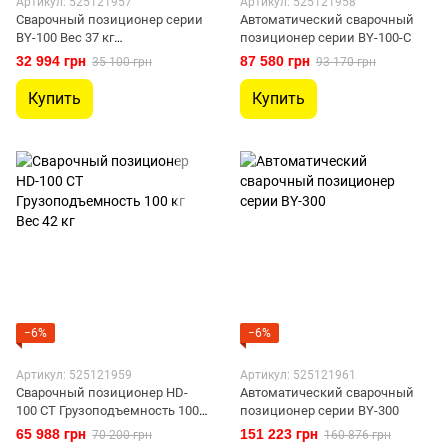
Артикул: 525121957
Артикул: 525121958
Cварочный позиционер серии
Автоматический сварочный
BY-100 Вес 37 кг
позиционер серии BY-100-С
Грузоподьемность 100 кг
32 994 грн
87 580 грн
35 100 грн
93 170 грн
Купить
Купить
−6%
−6%
Артикул: 525121959
Артикул: 525121961
Сварочный позиционер HD-
Автоматический сварочный
100 CT Грузоподъемность 100
позиционер серии BY-300
кг Вес 42 кг
65 988 грн
151 223 грн
70 200 грн
160 876 грн