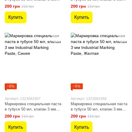
Industrial Marking Paste,
Industrial Marking Paste,
200 грн
200 грн
210 грн
210 грн
Зеленая
Красная
Купить
Купить
−5%
−5%
Артикул: 1323082407
Артикул: 1323082468
Маркировка специальная паста
Маркировка специальная паста
в тубусе 50 мл, клапан 3 мм
в тубусе 50 мл, клапан 3 мм
Industrial Marking Paste, Синяя
Industrial Marking Paste,
200 грн
200 грн
210 грн
210 грн
Желтая
Купить
Купить