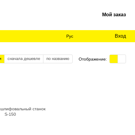
Мой заказ
Вход
Рус
и
сначала дешевле
по названию
Отображение: