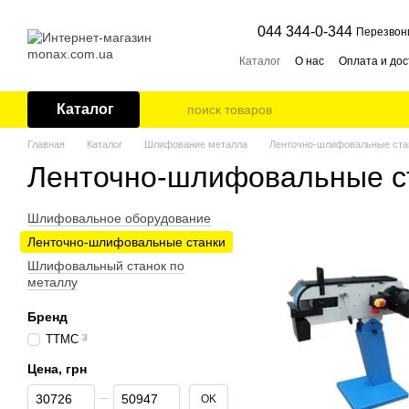
Перейти к основному контенту
044 344-0-344
Перезвон
Каталог
О нас
Оплата и дос
Каталог
Главная
Каталог
Шлифование металла
Ленточно-шлифовальные ста
Ленточно-шлифовальные с
Шлифовальное оборудование
Ленточно-шлифовальные станки
Шлифовальный станок по
металлу
Бренд
TTMC
3
Цена, грн
От Цена, грн
До Цена, грн
OK