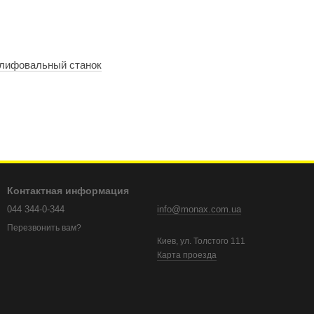
лифовальный станок
Контактная информация
044 344-0-344
info@monax.com.ua
Перезвонить вам?
Киев, ул. Толстого 111
Карта проезда