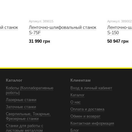
Артикул: 389015
Артикул: 389002
й станок
Ленточно-шлифовальный станок
Ленточно-ш
S-75F
S-150
31 990 грн
50 947 грн
Каталог
Клиентам
Коботы (Коллаборативные
Вход в личный кабинет
роботы)
Каталог
Лазерные станки
О нас
Заточные станки
Оплата и доставка
Сверлильные, Токарные,
Обмен и возврат
Фрезерные станки
Контактная информация
Станки для работы с
листовым металлом
Блог