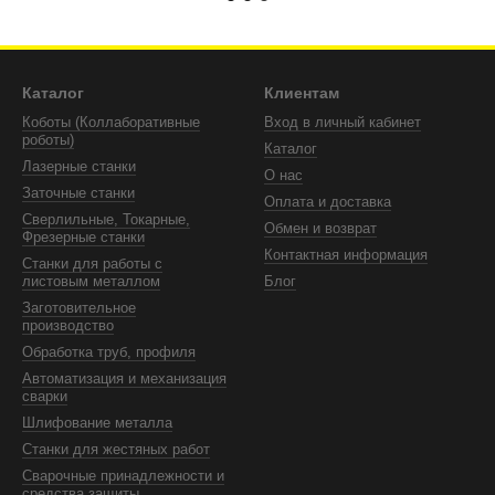
Каталог
Клиентам
Коботы (Коллаборативные
Вход в личный кабинет
роботы)
Каталог
Лазерные станки
О нас
Заточные станки
Оплата и доставка
Сверлильные, Токарные,
Обмен и возврат
Фрезерные станки
Контактная информация
Станки для работы с
листовым металлом
Блог
Заготовительное
производство
Обработка труб, профиля
Автоматизация и механизация
сварки
Шлифование металла
Станки для жестяных работ
Сварочные принадлежности и
средства защиты