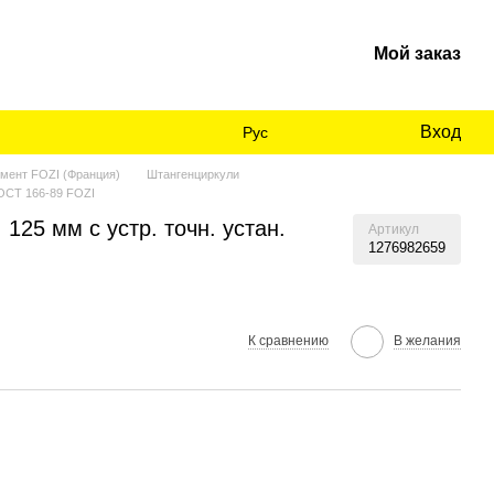
Мой заказ
Вход
Рус
мент FOZI (Франция)
Штангенциркули
ГОСТ 166-89 FOZI
125 мм с устр. точн. устан.
Артикул
1276982659
К сравнению
В желания