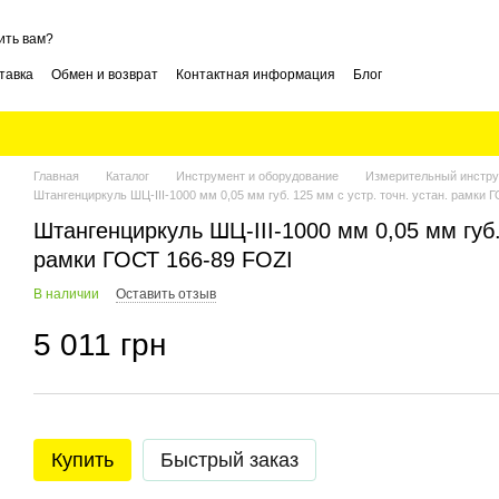
ить вам?
тавка
Обмен и возврат
Контактная информация
Блог
Главная
Каталог
Инструмент и оборудование
Измерительный инстру
Штангенциркуль ШЦ-III-1000 мм 0,05 мм губ. 125 мм с устр. точн. устан. рамки 
Штангенциркуль ШЦ-III-1000 мм 0,05 мм губ. 
рамки ГОСТ 166-89 FOZI
В наличии
Оставить отзыв
5 011 грн
Купить
Быстрый заказ