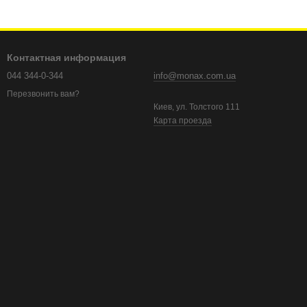
Контактная информация
044 344-0-344
info@monax.com.ua
Перезвонить вам?
Киев, ул. Толстого 111
Карта проезда