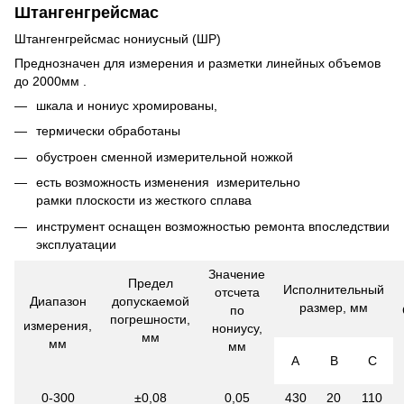
Штангенгрейсмас
Штангенгрейсмас нониусный (ШР)
Преднозначен для измерения и разметки линейных объемов
до 2000мм .
шкала и нониус хромированы,
термически обработаны
обустроен сменной измерительной ножкой
есть возможность изменения измерительно
рамки плоскости из жесткого сплава
инструмент оснащен возможностью ремонта впоследствии
эксплуатации
Значение
Предел
Исполнительный
отсчета
Диапазон
допускаемой
размер, мм
по
погрешности,
измерения,
нониусу,
мм
мм
мм
А
В
С
0-300
±0,08
0,05
430
20
110