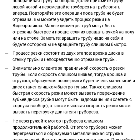
поворачивая трубу на опорах. Далее прижмите трубу
левой ногой и перемещайте труборез на трубе опять
вперед. Повторяйте эти операции пока труба не будет
отрезана. Вы можете увидеть процесс резки на
Видеороликах. Малые диаметры труб могут быть
отрезаны быстрее и проще, если их вращать рукой на полу
или на столе. Заметьте: вращать трубу надо на себя и
будьте осторожны не вращайте трубу слишком быстро.
Процесс резки состоит из двух этапов: врезка диска в
стенку трубы и непосредственно отрезание трубы.
Внимательно следите за правильной скоростью резки
трубы. Если скорость слишком низкая, тогда крошка и
стружка, образуемая после резки будет очень маленькой и
диск станет слишком быстро тупым. Также слишком
быстрая скорость резки может вызвать повреждение
зубьев диска (зубья могут быть надломаны или слететь с
корпуса вообще), а также высокая скорость резки может
вызвать перегрузку двигателя трубореза.
Не перегружайте мотор трубореза слишком
продолжительной работой. От этого труборез может
перегреваться и образуемая металлическая стружка
раскаленной. Все это повредит мотору и диску. При работе