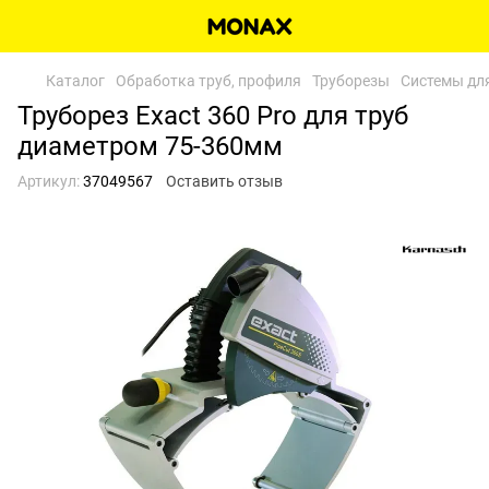
Каталог
Обработка труб, профиля
Труборезы
Системы для
Труборез Exact 360 Pro для труб
диаметром 75-360мм
Артикул:
37049567
Оставить отзыв