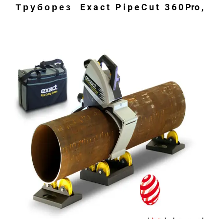
Т р у б о р е з E x a c t P i p e C u t 3 6 0 Pro ,