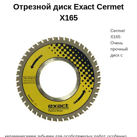
Отрезной диск Exact Cermet
X165
Cermet
X165:
Очень
прочный
диск с
керамическими зубьями для особотяжелых работ, особенно