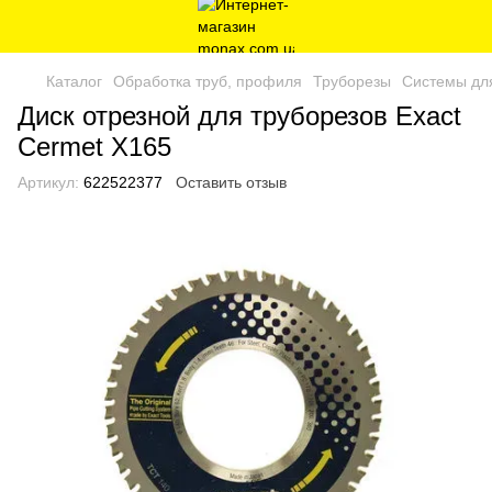
Каталог
Обработка труб, профиля
Труборезы
Системы дл
Диск отрезной для труборезов Exact
Cermet X165
Артикул:
622522377
Оставить отзыв