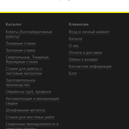
Каталог
Клиентам
Коботы (Коллаборативные
Вход в личный кабинет
роботы)
Каталог
Лазерные станки
О нас
Заточные станки
Оплата и доставка
Сверлильные, Токарные,
Обмен и возврат
Фрезерные станки
Контактная информация
Станки для работы с
листовым металлом
Блог
Заготовительное
производство
Обработка труб, профиля
Автоматизация и механизация
сварки
Шлифование металла
Станки для жестяных работ
Сварочные принадлежности и
средства защиты