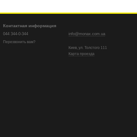
Контактная информация
044 344-0-344
info@monax.com.ua
Перезвонить вам?
Киев, ул. Толстого 111
Карта проезда