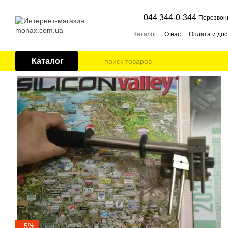
Перейти к основному контенту
044 344-0-344
Перезвон
Каталог
О нас
Оплата и дос
Каталог
−5%