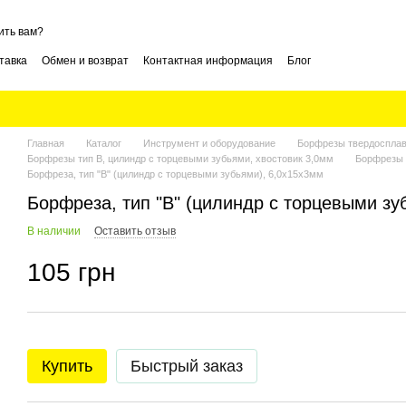
ить вам?
тавка
Обмен и возврат
Контактная информация
Блог
Главная
Каталог
Инструмент и оборудование
Борфрезы твердоспла
Борфрезы тип В, цилиндр с торцевыми зубьями, хвостовик 3,0мм
Борфрезы 
Борфреза, тип "В" (цилиндр с торцевыми зубьями), 6,0х15х3мм
Борфреза, тип "В" (цилиндр с торцевыми зу
В наличии
Оставить отзыв
105 грн
Купить
Быстрый заказ