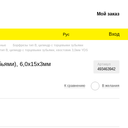
Мой заказ
Вход
Рус
вные
Борфрезы тип В, цилиндр с торцевыми зубьями
тип В, цилиндр с торцевыми зубьями, хвостовик 3,0мм YDS
бьями), 6,0х15х3мм
Артикул
493463942
К сравнению
В желания