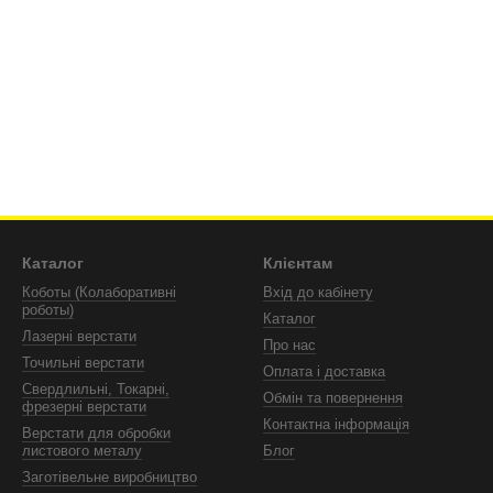
Каталог
Клієнтам
Коботы (Колаборативні
Вхід до кабінету
роботы)
Каталог
Лазерні верстати
Про нас
Точильні верстати
Оплата і доставка
Свердлильні, Токарні,
Обмін та повернення
фрезерні верстати
Контактна інформація
Верстати для обробки
листового металу
Блог
Заготівельне виробництво