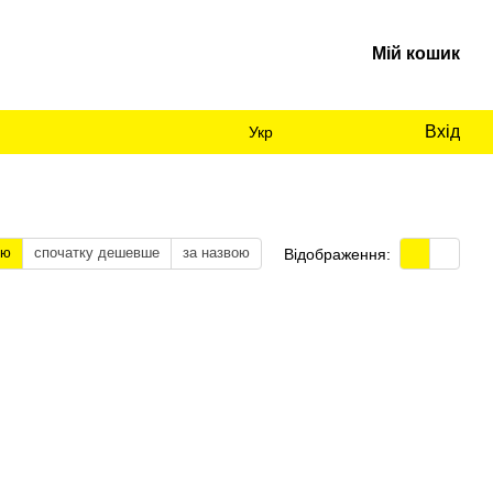
Мій кошик
Вхід
Укр
тю
спочатку дешевше
за назвою
Відображення: