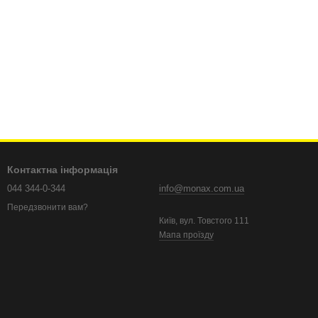
Контактна інформація
044 344-0-344
info@monax.com.ua
Передзвонити вам?
Київ, вул. Товстого 111
Мапа проїзду