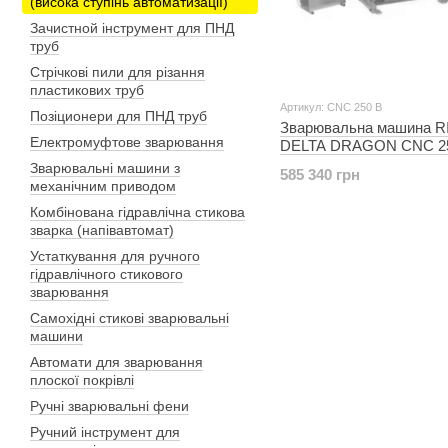
(висока ступінь автоматизації)
Зачистной інструмент для ПНД
труб
Стрічкові пили для різання
пластикових труб
Артикул: CNC 250 B
Позіционери для ПНД труб
Зварювальна машина 
Електромуфтове зварювання
DELTA DRAGON CNC 2
Зварювальні машини з
585 340 грн
механічним приводом
Комбінована гідравлічна стикова
зварка (напівавтомат)
Устаткування для ручного
гідравлічного стикового
зварювання
Самохідні стикові зварювальні
машини
Автомати для зварювання
плоскої покрівлі
Ручні зварювальні фени
Ручний інструмент для