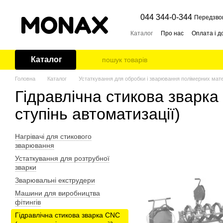
Перейти до основного контенту
044 344-0-344
Передзво
Каталог
Про нас
Оплата і д
Каталог
Головна
Каталог
Устаткування для обробки і зварювання полімерних мате
Гідравлічна стикова зварка
ступінь автоматизації)
Нагрівачі для стикового
зварювання
Устаткування для розтрубної
зварки
Зварювальні екструдери
Машини для виробництва
фітингів
Гідравлічна стикова зварка CNC