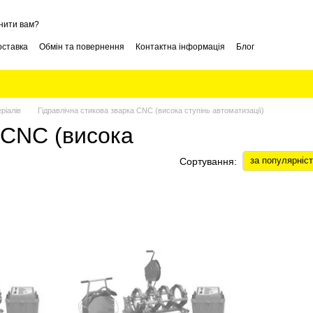
нити вам?
оставка
Обмін та повернення
Контактна інформація
Блог
ріалів
Гідравлічна стикова зварка CNC (висока ступінь автоматизації)
 CNC (висока
за популярніс
Сортування: