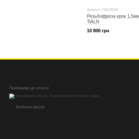
Артикул: 749239036
Резьбофреза крок 1,5м
TiALN
10 800 грн
Приймаємо до оплати
Мобільна версія