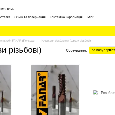
нити вам?
оставка
Обмін та повернення
Контактна інформація
Блог
ння різьби FANAR (Польща)
Фрези для різьблення (фрези різьбові)
и різьбові)
за популярніс
Сортування: