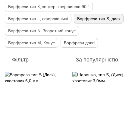
Борфрези тип К, зенкер з вершиною 90 °
Борфрези тип L, сфероконічні
Борфрези тип S, диск
Борфрези тип N, Зворотний конус
Борфрези тип М, Конус
Борфрези довгі
Фільтр
За популярністю