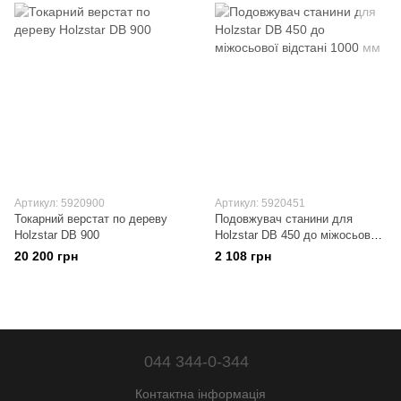
Артикул: 5920900
Артикул: 5920451
Токарний верстат по дереву
Подовжувач станини для
Holzstar DB 900
Holzstar DB 450 до міжосьової
відстані 1000 мм
20 200 грн
2 108 грн
044 344-0-344
Контактна інформація