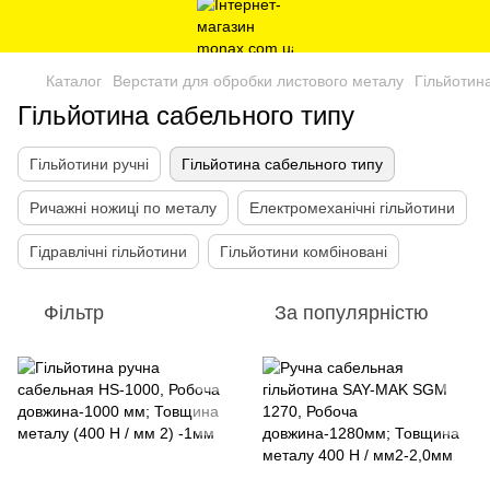
Каталог
Верстати для обробки листового металу
Гільйотин
Гільйотина сабельного типу
Гільйотини ручні
Гільйотина сабельного типу
Ричажні ножиці по металу
Електромеханічні гільйотини
Гідравлічні гільйотини
Гільйотини комбіновані
Фільтр
За популярністю