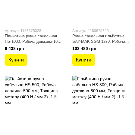
Артикул: 1183675328
Артикул: 1183675325
Гільйотина ручна сабельная
Ручна сабельная гільйотина
HS-1000, Робоча довжина-1000
SAY-MAK SGM 1270, Робоча
мм; Товщина металу (400 Н /
довжина-1280мм; Товщина
9 438 грн
103 480 грн
мм 2) -1мм
металу 400 Н / мм2-2,0мм
Купити
Купити