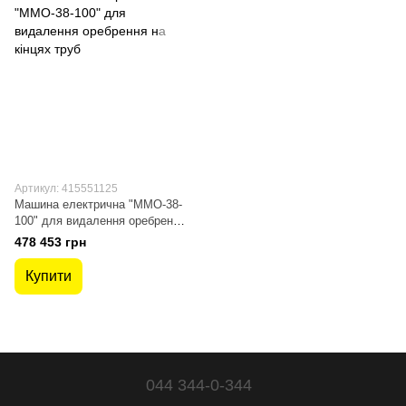
Артикул: 415551125
Машина електрична "ММО-38-
100" для видалення оребрення
на кінцях труб
478 453 грн
Купити
044 344-0-344