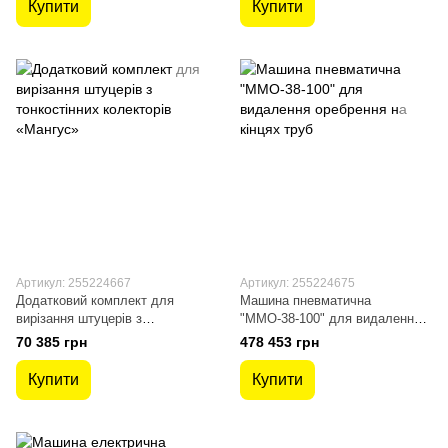
Купити
Купити
Артикул: 255224667
Артикул: 255224675
Додатковий комплект для
Машина пневматична
вирізання штуцерів з
"ММО-38-100" для видалення
тонкостінних колекторів
оребрення на кінцях труб
70 385 грн
478 453 грн
«Мангус»
Купити
Купити