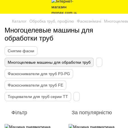
Каталог
Обробка труб, профілю
Фаскознімачі
Многоцелевы
Многоцелевые машины для
обработки труб
Снятие фаски
Многоцелевые машины для обработки труб
Фаскосниматели для труб P3-PG
Фаскосниматели для труб FE
Торцеватели для труб серии ТТ
Фільтр
За популярністю