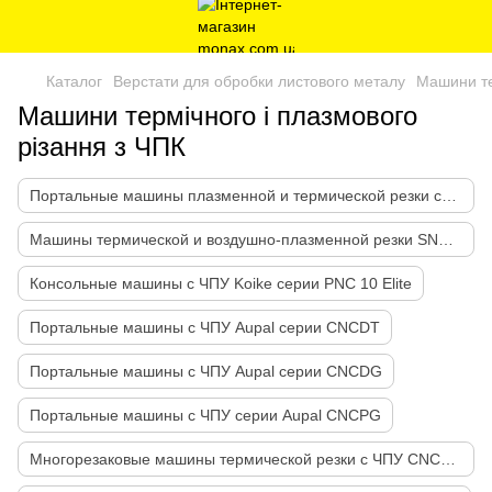
Каталог
Верстати для обробки листового металу
Машини те
Машини термічного і плазмового
різання з ЧПК
Портальные машины плазменной и термической резки серии SNR-QL
Машины термической и воздушно-плазменной резки SNR-KB
Консольные машины с ЧПУ Koike серии PNC 10 Elite
Портальные машины с ЧПУ Aupal серии CNCDT
Портальные машины с ЧПУ Aupal серии CNCDG
Портальные машины с ЧПУ серии Aupal CNCРG
Многорезаковые машины термической резки с ЧПУ CNCMS