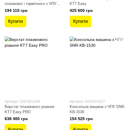
плазмової і термічного з ЧПУ
KT7 Easy
INTECUT 5
194 110 грн
425 600 грн
Купити
Купити
Артикул: 1027652180
Артикул: 1027974227
Верстат плазмового різання
Консольна машина з ЧПУ SNR-
KT7 Easy PRO
KB-1530
638 400 грн
154 525 грн
Купити
Купити