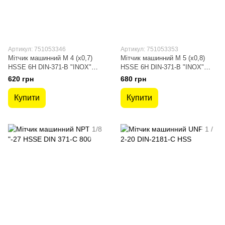
Артикул: 751053346
Артикул: 751053353
Мітчик машинний М 4 (х0,7)
Мітчик машинний М 5 (х0,8)
HSSE 6H DIN-371-B "INOX"
HSSE 6H DIN-371-B "INOX"
для наскрізних отворів
для наскрізних отворів
620 грн
680 грн
Купити
Купити