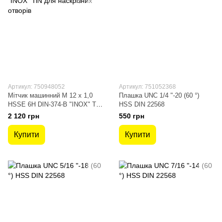
Артикул: 750948052
Артикул: 751052368
Мітчик машинний М 12 х 1,0
Плашка UNC 1/4 "-20 (60 °)
HSSE 6H DIN-374-B "INOX" TiN
HSS DIN 22568
для наскрізних отворів
2 120 грн
550 грн
Купити
Купити