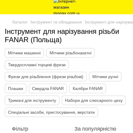
Каталог
Інструмент та обладнання
Інструмент для нарізув
Інструмент для нарізування різьби
FANAR (Польща)
Мітчики машинні
Мітчики різьбонакатні
Твердосплавні торцеві фрези
Фрези для різьблення (фрези різьбові)
Мітчики ручні
Плашки
Свердла FANAR
Калібри FANAR
Тримачі для інструменту
Набори для слюсарного цеху
Спеціальні засоби, пристосування, верстати
Фільтр
За популярністю