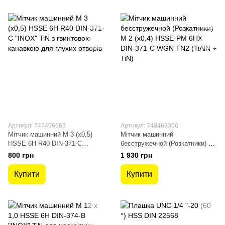
Артикул: 747406663
Артикул: 748463366
Мітчик машинний М 3 (х0,5)
Мітчик машинний
HSSE 6H R40 DIN-371-C
бесстружечной (Розкатники) M
"INOX" TiN з гвинтовою
2 (x0,4) HSSE-PM 6HX DIN-371-
800 грн
1 930 грн
канавкою для глухих отворів
C WGN TN2 (TiAlN + TiN)
Купити
Купити