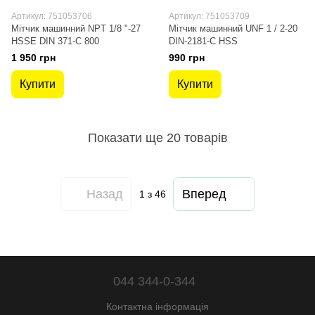
Артикул: 751053706
Артикул: 751053709
Мітчик машинний NPT 1/8 "-27
Мітчик машинний UNF 1 / 2-20
HSSE DIN 371-C 800
DIN-2181-C HSS
1 950 грн
990 грн
Купити
Купити
Показати ще 20 товарів
Назад
Вперед
1
з 46
044 344-0-344
Контактна інформація