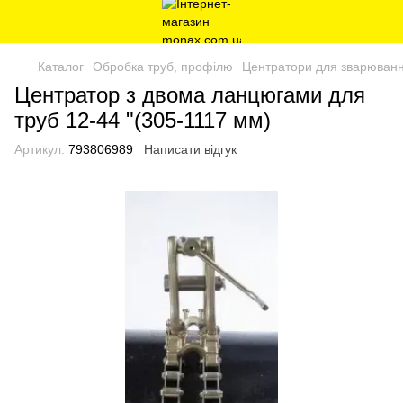
Каталог
Обробка труб, профілю
Центратори для зварюванн
Центратор з двома ланцюгами для
труб 12-44 "(305-1117 мм)
Артикул:
793806989
Написати відгук