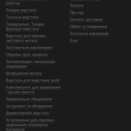
роботы)
Каталог
Лазерні верстати
Про нас
Точильні верстати
Оплата і доставка
Свердлильні, Токарні,
Обмін та повернення
фрезерні верстати
Контактна інформація
Верстати для обробки
листового металу
Блог
Заготівельне виробництво
Обробка труб, профілю
Автоматизація і механізація
зварювання
Шліфування металу
Верстати для жерстяних робіт
Комплектуючі для зварювання
і засоби захисту
Зварювальне обладнання
Інструмент та обладнання
Деревообробні верстати
Устаткування для обробки і
зварювання полімерних
матеріалів