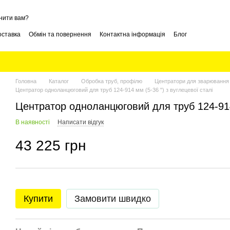
нити вам?
оставка
Обмін та повернення
Контактна інформація
Блог
Головна
Каталог
Обробка труб, профілю
Центратори для зварювання
Центратор одноланцюговий для труб 124-914 мм (5-36 ") з вуглецевої сталі
Центратор одноланцюговий для труб 124-914 
В наявності
Написати відгук
43 225 грн
Купити
Замовити швидко