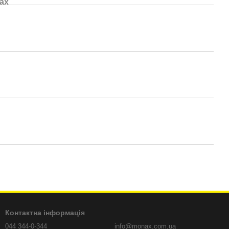
ах
Контактна інформація
044 344-0-344
info@monax.com.ua