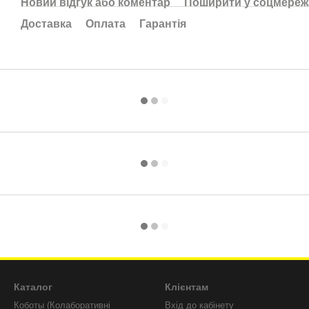
Новий відгук або коментар
Поширити у соцмереж
Доставка
Оплата
Гарантія
Каталог
Клієнтам
Коботы (Колаборативні
Вхід до кабінету