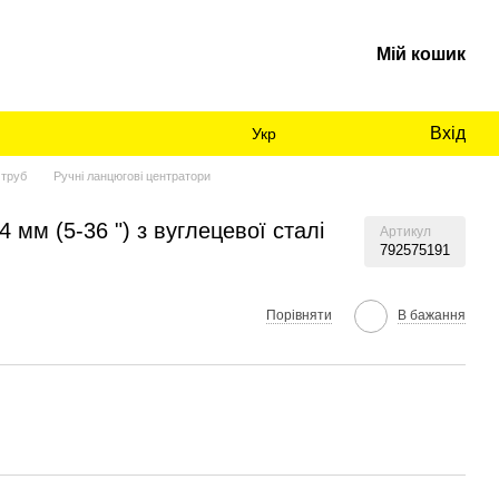
Мій кошик
Вхід
Укр
 труб
Ручні ланцюгові центратори
мм (5-36 ") з вуглецевої сталі
Артикул
792575191
Порівняти
В бажання