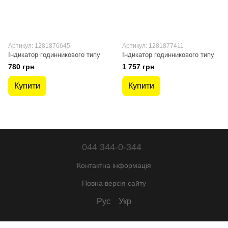
Артикул: 1281876645
Артикул: 1281877411
Індикатор годинникового типу
Індикатор годинникового типу
780 грн
1 757 грн
Купити
Купити
044 344-0-344
Контактна інформація
Повна версія сайту
Рус
Укр