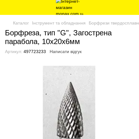
Каталог
Інструмент та обладнання
Борфрези твердосплавн
Борфреза, тип "G", Загострена
парабола, 10х20х6мм
Артикул:
497723233
Написати відгук