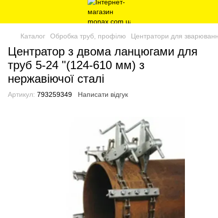
Каталог
Обробка труб, профілю
Центратори для зварюванн
Центратор з двома ланцюгами для
труб 5-24 "(124-610 мм) з
нержавіючої сталі
Артикул:
793259349
Написати відгук