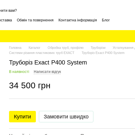
нити вам?
оставка
Обмін та повернення
Контактна інформація
Блог
Головна
Каталог
Обробка труб, профілю
Труборізи
Устаткування 
Системи різання пластикових труб EXACT
Труборіз Exact P400 System
Труборіз Exact P400 System
В наявності
Написати відгук
34 500 грн
Купити
Замовити швидко