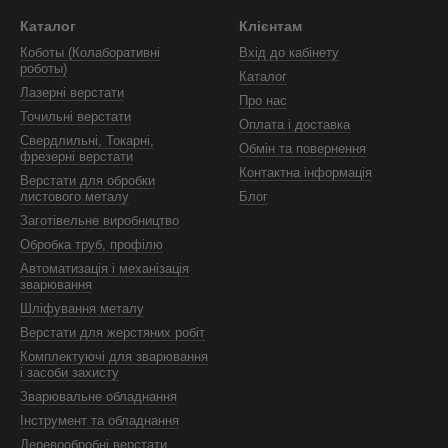
Каталог
Клієнтам
Коботы (Колаборативні
Вхід до кабінету
роботы)
Каталог
Лазерні верстати
Про нас
Точильні верстати
Оплата і доставка
Свердлильні, Токарні,
Обмін та повернення
фрезерні верстати
Контактна інформація
Верстати для обробки
листового металу
Блог
Заготівельне виробництво
Обробка труб, профілю
Автоматизація і механізація
зварювання
Шліфування металу
Верстати для жерстяних робіт
Комплектуючі для зварювання
і засоби захисту
Зварювальне обладнання
Інструмент та обладнання
Деревообробні верстати