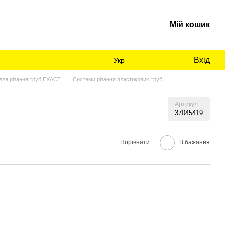
Мій кошик
Вхід
Укр
для різання труб EXACT
Системи різання пластикових труб
Артикул
37045419
Порівняти
В бажання