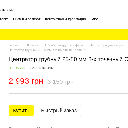
ить вам?
тавка
Обмен и возврат
Контактная информация
Блог
Главная
Каталог
Обработка труб, профиля
Центраторы для сварки т
Центратор трубный 25-80 мм 3-х точечный Серии PF
Центратор трубный 25-80 мм 3-х точечный 
В наличии
Оставить отзыв
2 993 грн
3 150 грн
Купить
Быстрый заказ