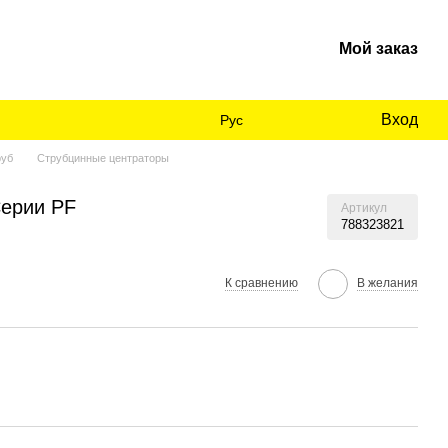
Мой заказ
Вход
Рус
руб
Струбцинные центраторы
Серии PF
Артикул
788323821
К сравнению
В желания