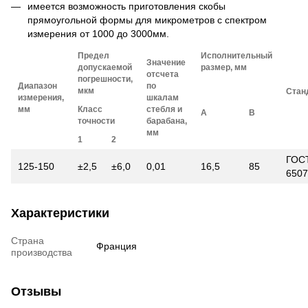
имеется возможность приготовления скобы
прямоугольной формы для микрометров с спектром
измерения от 1000 до 3000мм.
Предел
Исполнительный
Значение
допускаемой
размер, мм
отсчета
погрешности,
Диапазон
по
мкм
Стан
измерения,
шкалам
мм
Класс
стебля и
А
В
точности
барабана,
мм
1
2
ГОС
125-150
±2,5
±6,0
0,01
16,5
85
6507
Характеристики
Страна
Франция
производства
Отзывы